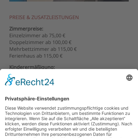
PREISE & ZUSATZLEISTUNGEN
Zimmerpreise:
Einzelzimmer ab 75,00 €
Doppelzimmer ab 100,00 €
Mehrbettzimmer ab 115,00 €
Ferienhaus ab 115,00 €
Kinderermäßigung:
Kinder bis 5 Jahre schlafen im Zimmer der Eltern
kostenfrei
Kinder von 6 bis 12 Jahre erhalten im Zimmer der
Eltern 50% Ermäßigung.
weitere Zusatzleistungen:
Halbpension pro Person 19,00 €
Aufbettung pro Tag inkl. Frühstück 20,00 €
Haustiere pro Tag 5,00 €
Alle Preise verstehen sich pro Zimmer/Nacht, inkl.