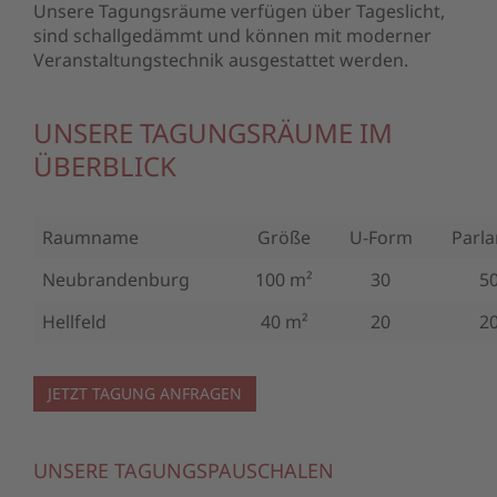
Unsere Tagungsräume verfügen über Tageslicht,
sind schallgedämmt und können mit moderner
Veranstaltungstechnik ausgestattet werden.
UNSERE TAGUNGSRÄUME IM
ÜBERBLICK
Raumname
Größe
U-Form
Parl
Neubrandenburg
100 m²
30
5
Hellfeld
40 m²
20
2
JETZT TAGUNG ANFRAGEN
UNSERE TAGUNGSPAUSCHALEN