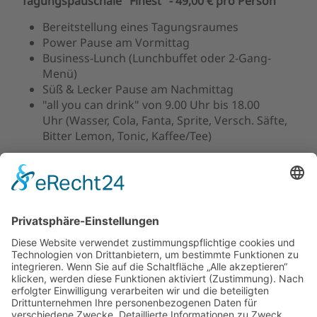
Tagungspauschale "Finest" - 49,00 € pro Person
Bereitstellung eines Tagungsraumes
Power Pause am Vormittag
Business-Lunch (Lunchbuffet oder 2-Gang-
Menü)
Süß & Lecker Pause am Nachmittag
"all you can drink" von 9.00 Uhr bis 18.00
Uhr (Wasser, Cola, Fanta, Sprite, Versch. Säfte,
Bitter Lemon, Tonic, Kaffee/Tee)
*Alle Pauschalen beinhalten die Standardtechnik
(Overheadprojektor, Flipchart, Pinwand und
Leinwand), gelten ab 10 Personen und sind
inklusive der gesetzlich geltenden Mwst.
Abendessen pro Person
3-Gang Menü oder Buffet 19,00 €
3-Gang Menü oder Buffet inkl. einem
Softgetränk 0,2l 22,50 €