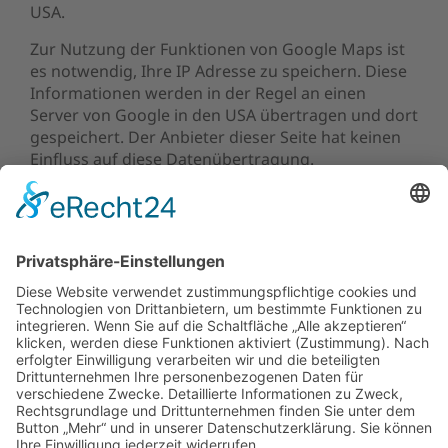
USA.
Zur Nutzung der Funktionen von Google Maps ist
es notwendig, Ihre IP Adresse zu speichern. Diese
Informationen werden in der Regel an einen
Server von Google in den USA übertragen und dort
gespeichert. Der Anbieter dieser Seite hat keinen
Einfluss auf diese Datenübertragung.
Die Nutzung von Google Maps erfolgt im Interesse
einer ansprechenden Darstellung unserer Online-
Angebote und an einer leichten Auffindbarkeit der
von uns auf der Website angegebenen Orte. Dies
stellt ein berechtigtes Interesse im Sinne von Art. 6
Abs. 1 lit. f DSGVO dar.
Mehr Informationen zum Umgang mit
Nutzerdaten finden Sie in der
Datenschutzerklärung von Google:
https://www.google.de/intl/de/policies/privacy/
.