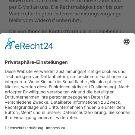
widerrufen. Dazu reicht eine formlose Mitteilung
per E-Mail an uns. Die Rechtmäßigkeit der bis zum
Widerruf erfolgten Datenverarbeitungsvorgänge
bleibt vom Widerruf unberührt.
Die von Ihnen im Kontaktformular eingegebenen
Daten verbleiben bei uns, bis Sie uns zur Löschung
auffordern, Ihre Einwilligung zur Speicherung
widerrufen oder der Zweck für die
Datenspeicherung entfällt (z.B. nach
abgeschlossener Bearbeitung Ihrer Anfrage).
Zwingende gesetzliche Bestimmungen –
insbesondere Aufbewahrungsfristen – bleiben
unberührt.
Weitere Informationen finden Sie in unserer
Datenschutzerklärung
.